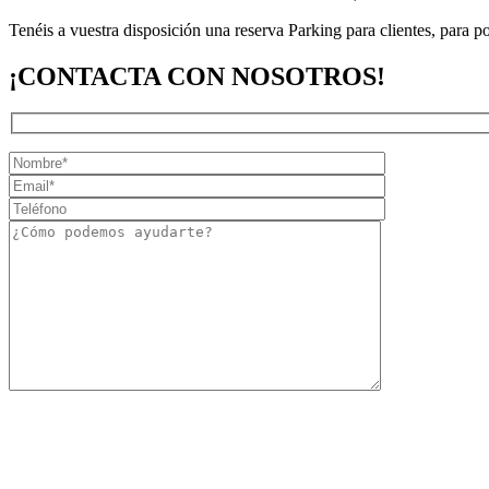
Tenéis a vuestra disposición una reserva Parking para clientes, para pod
¡CONTACTA CON NOSOTROS!
En cumplimiento del Reglamento (UE) 2016/679 del Parlamento Europeo y del Consejo, de 27 de
Directiva 95 /46/EC (Reglamento General de Protección de Datos), usted da su consentimien
titularidad de JUAN JOSÉ SÁNCHEZ SEGURA (“JUAN JOSÉ SÁNCHEZ SEGURA”). , debidamente i
sean clientes, asociados, proveedores, vendedores o personal). Por lo tanto, sus datos podrán 
necesario. Sin perjuicio de lo anterior, usted reconoce que posee y puede ejercer los derechos