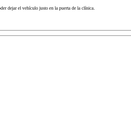
er dejar el vehículo justo en la puerta de la clínica.
 abril de 2016, relativo a la protección de las personas físicas en lo que respecta al tratam
to para el procesamiento de sus datos personales proporcionados a través de su solicitud. As
nscrito en el Registro General de Protección de Datos de Carácter Personal, con la fin
ser utilizados para fines de gestión administrativa y comercial, según su solicitud, y durante l
 de acceder, modificar o eliminar cualquiera de sus datos personales, el derecho a limitar el us