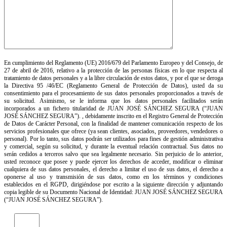
En cumplimiento del Reglamento (UE) 2016/679 del Parlamento Europeo y del Consejo, de
27 de abril de 2016, relativo a la protección de las personas físicas en lo que respecta al
tratamiento de datos personales y a la libre circulación de estos datos, y por el que se deroga
la Directiva 95 /46/EC (Reglamento General de Protección de Datos), usted da su
consentimiento para el procesamiento de sus datos personales proporcionados a través de
su solicitud. Asimismo, se le informa que los datos personales facilitados serán
incorporados a un fichero titularidad de JUAN JOSÉ SÁNCHEZ SEGURA (“JUAN
JOSÉ SÁNCHEZ SEGURA”). , debidamente inscrito en el Registro General de Protección
de Datos de Carácter Personal, con la finalidad de mantener comunicación respecto de los
servicios profesionales que ofrece (ya sean clientes, asociados, proveedores, vendedores o
personal). Por lo tanto, sus datos podrán ser utilizados para fines de gestión administrativa
y comercial, según su solicitud, y durante la eventual relación contractual. Sus datos no
serán cedidos a terceros salvo que sea legalmente necesario. Sin perjuicio de lo anterior,
usted reconoce que posee y puede ejercer los derechos de acceder, modificar o eliminar
cualquiera de sus datos personales, el derecho a limitar el uso de sus datos, el derecho a
oponerse al uso y transmisión de sus datos, como en los términos y condiciones
establecidos en el RGPD, dirigiéndose por escrito a la siguiente dirección y adjuntando
copia legible de su Documento Nacional de Identidad: JUAN JOSÉ SÁNCHEZ SEGURA
(“JUAN JOSÉ SÁNCHEZ SEGURA”).