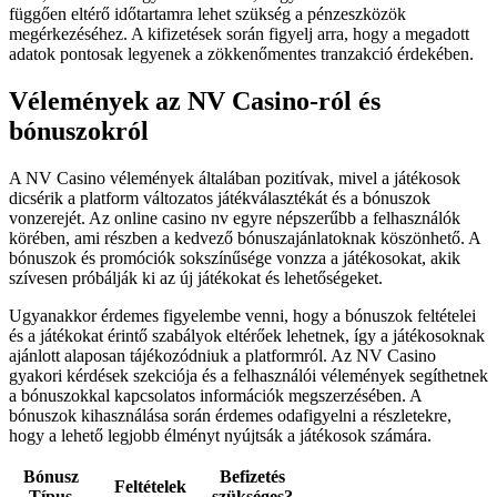
függően eltérő időtartamra lehet szükség a pénzeszközök
megérkezéséhez. A kifizetések során figyelj arra, hogy a megadott
adatok pontosak legyenek a zökkenőmentes tranzakció érdekében.
Vélemények az NV Casino-ról és
bónuszokról
A NV Casino vélemények általában pozitívak, mivel a játékosok
dicsérik a platform változatos játékválasztékát és a bónuszok
vonzerejét. Az online casino nv egyre népszerűbb a felhasználók
körében, ami részben a kedvező bónuszajánlatoknak köszönhető. A
bónuszok és promóciók sokszínűsége vonzza a játékosokat, akik
szívesen próbálják ki az új játékokat és lehetőségeket.
Ugyanakkor érdemes figyelembe venni, hogy a bónuszok feltételei
és a játékokat érintő szabályok eltérőek lehetnek, így a játékosoknak
ajánlott alaposan tájékozódniuk a platformról. Az NV Casino
gyakori kérdések szekciója és a felhasználói vélemények segíthetnek
a bónuszokkal kapcsolatos információk megszerzésében. A
bónuszok kihasználása során érdemes odafigyelni a részletekre,
hogy a lehető legjobb élményt nyújtsák a játékosok számára.
Bónusz
Befizetés
Feltételek
Típus
szükséges?